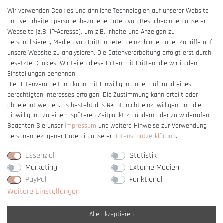
AGB
Wir verwenden Cookies und ähnliche Technologien auf unserer Website
und verarbeiten personenbezogene Daten von Besucher:innen unserer
Impressum
Webseite (z.B. IP-Adresse), um z.B. Inhalte und Anzeigen zu
Barrierefreiheitserklärung
personalisieren, Medien von Drittanbietern einzubinden oder Zugriffe auf
unsere Website zu analysieren. Die Datenverarbeitung erfolgt erst durch
gesetzte Cookies. Wir teilen diese Daten mit Dritten, die wir in den
Einstellungen benennen.
Die Datenverarbeitung kann mit Einwilligung oder aufgrund eines
berechtigten Interesses erfolgen. Die Zustimmung kann erteilt oder
Vertrag widerrufen
abgelehnt werden. Es besteht das Recht, nicht einzuwilligen und die
Einwilligung zu einem späteren Zeitpunkt zu ändern oder zu widerrufen.
Beachten Sie unser
Impressum
und weitere Hinweise zur Verwendung
personenbezogener Daten in unserer
Daten­schutz­erklärung
.
Essenziell
Statistik
Marketing
Externe Medien
PayPal
Funktional
Weitere Einstellungen
Alle akzeptieren