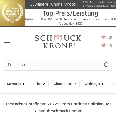
DtGV | Deutsche Gesellschaft
Juweliere (Online-Shops)
für Verbraucherstudien mbH
Top Preis/Leistung
Befragung 05/2026 zu 18 Herstellermarken Auszeichnung: TOP
4, dtgv.de/13402
(0)
(
0
)
Startseite
Silber
Ohrschmuck
Ohrhänger
Oh
Ohrstecker Ohrhänger 6,8x29,9mm Ohrringe Spiralen 925
Silber Ohrschmuck Damen