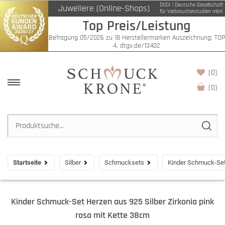
DtGV | Deutsche Gesellschaft
Juweliere (Online-Shops)
für Verbraucherstudien mbH
Top Preis/Leistung
Befragung 05/2026 zu 18 Herstellermarken Auszeichnung: TOP
4, dtgv.de/13402
(0)
(
0
)
Startseite
Silber
Schmucksets
Kinder Schmuck-Set 
Kinder Schmuck-Set Herzen aus 925 Silber Zirkonia pink
rosa mit Kette 38cm