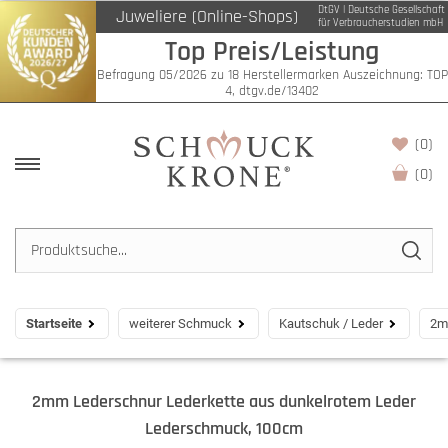
DtGV | Deutsche Gesellschaft
Juweliere (Online-Shops)
für Verbraucherstudien mbH
Top Preis/Leistung
Befragung 05/2026 zu 18 Herstellermarken Auszeichnung: TOP
4, dtgv.de/13402
(0)
(
0
)
Startseite
weiterer Schmuck
Kautschuk / Leder
2m
2mm Lederschnur Lederkette aus dunkelrotem Leder
Lederschmuck, 100cm