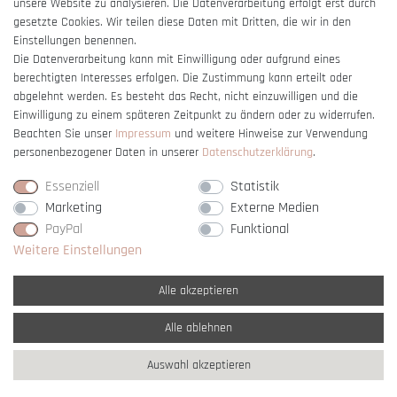
unsere Website zu analysieren. Die Datenverarbeitung erfolgt erst durch
gesetzte Cookies. Wir teilen diese Daten mit Dritten, die wir in den
Einstellungen benennen.
Die Datenverarbeitung kann mit Einwilligung oder aufgrund eines
berechtigten Interesses erfolgen. Die Zustimmung kann erteilt oder
Vertrag widerrufen
abgelehnt werden. Es besteht das Recht, nicht einzuwilligen und die
Einwilligung zu einem späteren Zeitpunkt zu ändern oder zu widerrufen.
Beachten Sie unser
Impressum
und weitere Hinweise zur Verwendung
personenbezogener Daten in unserer
Daten­schutz­erklärung
.
Essenziell
Statistik
Marketing
Externe Medien
PayPal
Funktional
Weitere Einstellungen
Alle akzeptieren
Alle ablehnen
* Alle Preise verstehen sich inkl. gesetzl. MwSt. und
zzgl. Versandkosten
Auswahl akzeptieren
** Nur innerhalb Deutschlands
© copyright 2007-2026 Schmuck Krone / Alle
Rechte vorbehalten / powered by
createyourtemplate