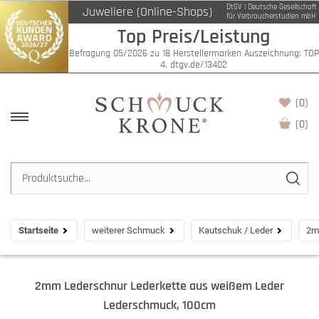
DtGV | Deutsche Gesellschaft
Juweliere (Online-Shops)
für Verbraucherstudien mbH
Top Preis/Leistung
Befragung 05/2026 zu 18 Herstellermarken Auszeichnung: TOP
4, dtgv.de/13402
(0)
(
0
)
Startseite
weiterer Schmuck
Kautschuk / Leder
2m
2mm Lederschnur Lederkette aus weißem Leder
Lederschmuck, 100cm