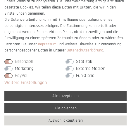
unsere Website zu analysieren. Die Datenverarbeitung erfolgt erst durch
gesetzte Cookies. Wir teilen diese Daten mit Dritten, die wir in den
Einstellungen benennen.
Die Datenverarbeitung kann mit Einwilligung oder aufgrund eines
berechtigten Interesses erfolgen. Die Zustimmung kann erteilt oder
Vertrag widerrufen
abgelehnt werden. Es besteht das Recht, nicht einzuwilligen und die
Einwilligung zu einem späteren Zeitpunkt zu ändern oder zu widerrufen.
Beachten Sie unser
Impressum
und weitere Hinweise zur Verwendung
personenbezogener Daten in unserer
Daten­schutz­erklärung
.
Essenziell
Statistik
Marketing
Externe Medien
PayPal
Funktional
Weitere Einstellungen
Alle akzeptieren
Alle ablehnen
* Alle Preise verstehen sich inkl. gesetzl. MwSt. und
zzgl. Versandkosten
Auswahl akzeptieren
** Nur innerhalb Deutschlands
© copyright 2007-2026 Schmuck Krone / Alle
Rechte vorbehalten / powered by
createyourtemplate