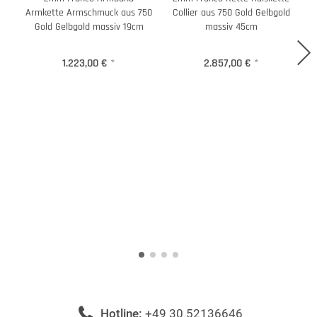
Armkette Armschmuck aus 750
Collier aus 750 Gold Gelbgold
Gold Gelbgold massiv 19cm
massiv 45cm
1.223,00 €
*
2.857,00 €
*
Hotline:
+49 30 52136646