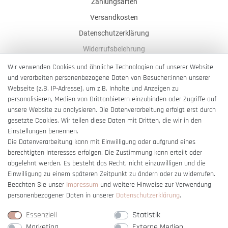
Zahlungsarten
Versandkosten
Datenschutzerklärung
Widerrufsbelehrung
AGB
Wir verwenden Cookies und ähnliche Technologien auf unserer Website
und verarbeiten personenbezogene Daten von Besucher:innen unserer
Impressum
Webseite (z.B. IP-Adresse), um z.B. Inhalte und Anzeigen zu
Barrierefreiheitserklärung
personalisieren, Medien von Drittanbietern einzubinden oder Zugriffe auf
unsere Website zu analysieren. Die Datenverarbeitung erfolgt erst durch
gesetzte Cookies. Wir teilen diese Daten mit Dritten, die wir in den
Einstellungen benennen.
Die Datenverarbeitung kann mit Einwilligung oder aufgrund eines
berechtigten Interesses erfolgen. Die Zustimmung kann erteilt oder
Vertrag widerrufen
abgelehnt werden. Es besteht das Recht, nicht einzuwilligen und die
Einwilligung zu einem späteren Zeitpunkt zu ändern oder zu widerrufen.
Beachten Sie unser
Impressum
und weitere Hinweise zur Verwendung
personenbezogener Daten in unserer
Daten­schutz­erklärung
.
Essenziell
Statistik
Marketing
Externe Medien