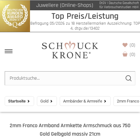
DtGV | Deutsche Gesellschaft
Juweliere (Online-Shops)
für Verbraucherstudien mbH
Top Preis/Leistung
Befragung 05/2026 zu 18 Herstellermarken Auszeichnung: TOP
4, dtgv.de/13402
(0)
(
0
)
Startseite
Gold
Armbänder & Armreife
2mm Franco 
2mm Franco Armband Armkette Armschmuck aus 750
Gold Gelbgold massiv 21cm