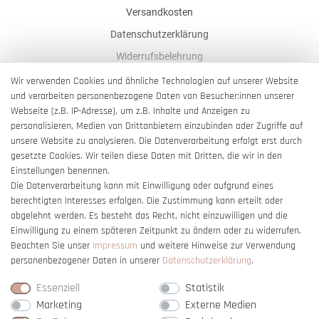
Versandkosten
Datenschutzerklärung
Widerrufsbelehrung
AGB
Wir verwenden Cookies und ähnliche Technologien auf unserer Website
und verarbeiten personenbezogene Daten von Besucher:innen unserer
Impressum
Webseite (z.B. IP-Adresse), um z.B. Inhalte und Anzeigen zu
Barrierefreiheitserklärung
personalisieren, Medien von Drittanbietern einzubinden oder Zugriffe auf
unsere Website zu analysieren. Die Datenverarbeitung erfolgt erst durch
gesetzte Cookies. Wir teilen diese Daten mit Dritten, die wir in den
Einstellungen benennen.
Die Datenverarbeitung kann mit Einwilligung oder aufgrund eines
berechtigten Interesses erfolgen. Die Zustimmung kann erteilt oder
Vertrag widerrufen
abgelehnt werden. Es besteht das Recht, nicht einzuwilligen und die
Einwilligung zu einem späteren Zeitpunkt zu ändern oder zu widerrufen.
Beachten Sie unser
Impressum
und weitere Hinweise zur Verwendung
personenbezogener Daten in unserer
Daten­schutz­erklärung
.
Essenziell
Statistik
Marketing
Externe Medien