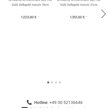
Armkette Armschmuck aus 750
Armkette Armschmuck aus 750
Gold Gelbgold massiv 19cm
Gold Gelbgold massiv 21cm
1.223,00 €
*
1.351,00 €
*
Hotline:
+49 30 52136646