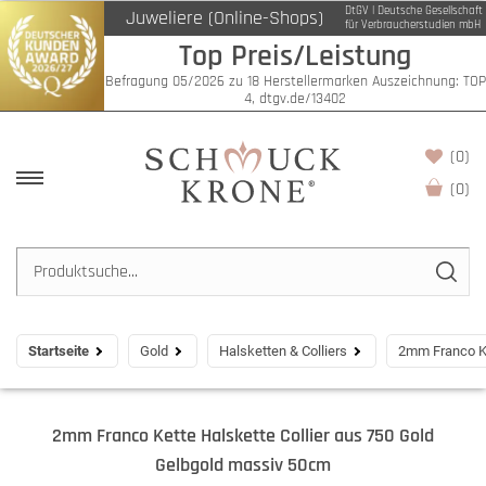
DtGV | Deutsche Gesellschaft
Juweliere (Online-Shops)
für Verbraucherstudien mbH
Top Preis/Leistung
Befragung 05/2026 zu 18 Herstellermarken Auszeichnung: TOP
4, dtgv.de/13402
(0)
(
0
)
Startseite
Gold
Halsketten & Colliers
2mm Franco Ke
2mm Franco Kette Halskette Collier aus 750 Gold
Gelbgold massiv 50cm