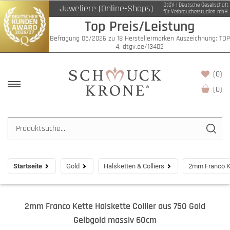
DtGV | Deutsche Gesellschaft
Juweliere (Online-Shops)
für Verbraucherstudien mbH
Top Preis/Leistung
Befragung 05/2026 zu 18 Herstellermarken Auszeichnung: TOP
4, dtgv.de/13402
(0)
(
0
)
Startseite
Gold
Halsketten & Colliers
2mm Franco Ke
2mm Franco Kette Halskette Collier aus 750 Gold
Gelbgold massiv 60cm