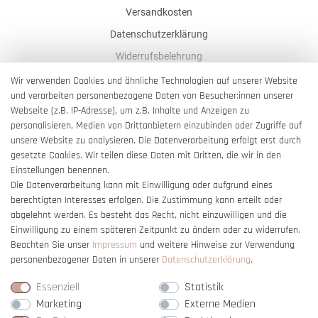
Versandkosten
Datenschutzerklärung
Widerrufsbelehrung
AGB
Wir verwenden Cookies und ähnliche Technologien auf unserer Website
und verarbeiten personenbezogene Daten von Besucher:innen unserer
Impressum
Webseite (z.B. IP-Adresse), um z.B. Inhalte und Anzeigen zu
Barrierefreiheitserklärung
personalisieren, Medien von Drittanbietern einzubinden oder Zugriffe auf
unsere Website zu analysieren. Die Datenverarbeitung erfolgt erst durch
gesetzte Cookies. Wir teilen diese Daten mit Dritten, die wir in den
Einstellungen benennen.
Die Datenverarbeitung kann mit Einwilligung oder aufgrund eines
berechtigten Interesses erfolgen. Die Zustimmung kann erteilt oder
Vertrag widerrufen
abgelehnt werden. Es besteht das Recht, nicht einzuwilligen und die
Einwilligung zu einem späteren Zeitpunkt zu ändern oder zu widerrufen.
Beachten Sie unser
Impressum
und weitere Hinweise zur Verwendung
personenbezogener Daten in unserer
Daten­schutz­erklärung
.
Essenziell
Statistik
Marketing
Externe Medien