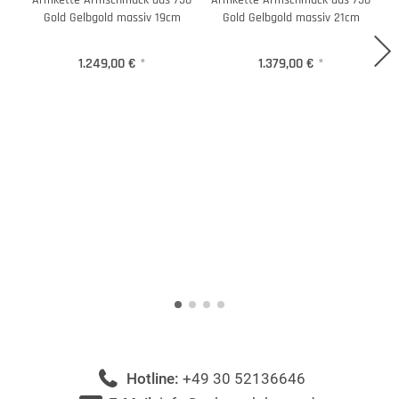
Armkette Armschmuck aus 750
Armkette Armschmuck aus 750
Gold Gelbgold massiv 19cm
Gold Gelbgold massiv 21cm
1.249,00 €
*
1.379,00 €
*
Hotline:
+49 30 52136646