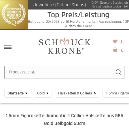
DtGV | Deutsche Gesellschaft
Juweliere (Online-Shops)
für Verbraucherstudien mbH
Top Preis/Leistung
Befragung 05/2026 zu 18 Herstellermarken Auszeichnung: TOP
4, dtgv.de/13402
(0)
(
0
)
Startseite
Gold
Halsketten & Colliers
1,5mm Figarok
1,5mm Figarokette diamantiert Collier Halskette aus 585
Gold Gelbgold 50cm