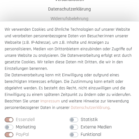
Datenschutzerklärung
Widerrufsbelehrung
AGB
Wir verwenden Cookies und ähnliche Technologien auf unserer Website
und verarbeiten personenbezogene Daten von Besucher:innen unserer
Impressum
Webseite (z.B. IP-Adresse), um z.B. Inhalte und Anzeigen zu
Barrierefreiheitserklärung
personalisieren, Medien von Drittanbietern einzubinden oder Zugriffe auf
unsere Website zu analysieren. Die Datenverarbeitung erfolgt erst durch
gesetzte Cookies. Wir teilen diese Daten mit Dritten, die wir in den
Einstellungen benennen.
Die Datenverarbeitung kann mit Einwilligung oder aufgrund eines
berechtigten Interesses erfolgen. Die Zustimmung kann erteilt oder
Vertrag widerrufen
abgelehnt werden. Es besteht das Recht, nicht einzuwilligen und die
Einwilligung zu einem späteren Zeitpunkt zu ändern oder zu widerrufen.
Beachten Sie unser
Impressum
und weitere Hinweise zur Verwendung
personenbezogener Daten in unserer
Daten­schutz­erklärung
.
Essenziell
Statistik
Marketing
Externe Medien
PayPal
Funktional