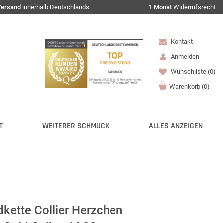
Versand
innerhalb Deutschlands
1 Monat
Widerrufsrecht
Kontakt
Anmelden
Wunschliste
(0)
Warenkorb
(
0
)
T
WEITERER SCHMUCK
ALLES ANZEIGEN
dkette Collier Herzchen