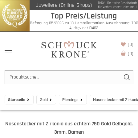
DtGV | Deutsche Gesellschaft
Juweliere (Online-Shops)
für Verbraucherstudien mbH
Top Preis/Leistung
Befragung 05/2026 zu 18 Herstellermarken Auszeichnung: TOP
4, dtgv.de/13402
(0)
(
0
)
Startseite
Gold
Piercings
Nasenstecker mit Zirkon
Nasenstecker mit Zirkonia aus echtem 750 Gold Gelbgold,
3mm, Damen