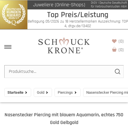
DtGV | Deutsche Gesellschaft
Juweliere (Online-Shops)
für Verbraucherstudien mbH
Top Preis/Leistung
Befragung 05/2026 zu 18 Herstellermarken Auszeichnung: TOP
4, dtgv.de/13402
(0)
(
0
)
Startseite
Gold
Piercings
Nasenstecker Piercing mi
Nasenstecker Piercing mit blauem Aquamarin, echtes 750
Gold Gelbgold