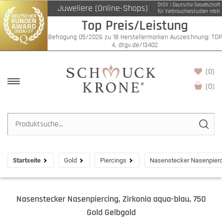
DtGV | Deutsche Gesellschaft
Juweliere (Online-Shops)
für Verbraucherstudien mbH
Top Preis/Leistung
Befragung 05/2026 zu 18 Herstellermarken Auszeichnung: TOP
4, dtgv.de/13402
(0)
(
0
)
Startseite
Gold
Piercings
Nasenstecker Nasenpierci
Nasenstecker Nasenpiercing, Zirkonia aqua-blau, 750
Gold Gelbgold