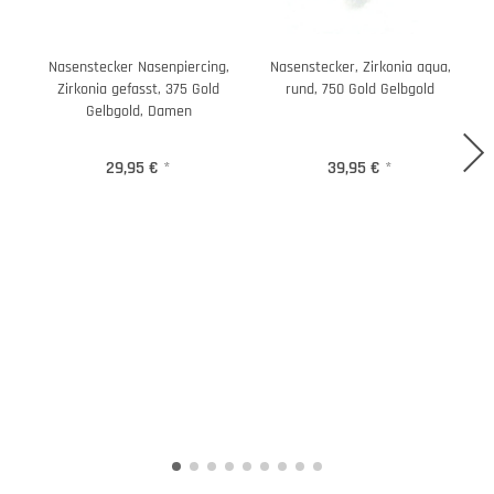
Nasenstecker Nasenpiercing,
Nasenstecker, Zirkonia aqua,
N
Zirkonia gefasst, 375 Gold
rund, 750 Gold Gelbgold
Gelbgold, Damen
29,95 €
*
39,95 €
*