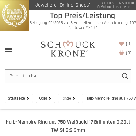
DtGV | Deutsche Gesellschaft
Juweliere (Online-Shops)
für Verbraucherstudien mbH
Top Preis/Leistung
Befragung 05/2026 zu 18 Herstellermarken Auszeichnung: TOP
4, dtgv.de/13402
(0)
(
0
)
Startseite
Gold
Ringe
Halb-Memoire Ring aus 750 W
Halb-Memoire Ring aus 750 Weißgold 17 Brillanten 0,39ct
TW-SI B:2,3mm