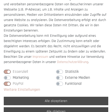
und verarbeiten personenbezogene Daten von Besucher:innen unserer
Impressum
Webseite (z.B. IP-Adresse), um z.B. Inhalte und Anzeigen zu
Barrierefreiheitserklärung
personalisieren, Medien von Drittanbietern einzubinden oder Zugriffe auf
unsere Website zu analysieren. Die Datenverarbeitung erfolgt erst durch
gesetzte Cookies. Wir teilen diese Daten mit Dritten, die wir in den
Einstellungen benennen.
Die Datenverarbeitung kann mit Einwilligung oder aufgrund eines
berechtigten Interesses erfolgen. Die Zustimmung kann erteilt oder
Vertrag widerrufen
abgelehnt werden. Es besteht das Recht, nicht einzuwilligen und die
Einwilligung zu einem späteren Zeitpunkt zu ändern oder zu widerrufen.
Beachten Sie unser
Impressum
und weitere Hinweise zur Verwendung
personenbezogener Daten in unserer
Daten­schutz­erklärung
.
Essenziell
Statistik
Marketing
Externe Medien
PayPal
Funktional
Weitere Einstellungen
Alle akzeptieren
Alle ablehnen