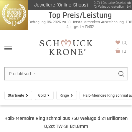
DtGV | Deutsche Gesellschaft
Juweliere (Online-Shops)
für Verbraucherstudien mbH
Top Preis/Leistung
Befragung 05/2026 zu 18 Herstellermarken Auszeichnung: TOP
4, dtgv.de/13402
(0)
(
0
)
Startseite
Gold
Ringe
Halb-Memoire Ring schmal au
Halb-Memoire Ring schmal aus 750 Weißgold 21 Brillanten
0,2ct TW-SI B:1,8mm