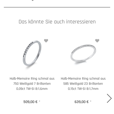
Das könnte Sie auch interessieren
Halb-Memoire Ring schmal aus
Halb-Memoire Ring schmal aus
H
750 Weißgold 7 Brillanten
585 Weißgold 23 Brillanten
0,09ct TW-SI B:1,6mm
0,15ct TW-SI B:1,7mm
509,00 €
*
639,00 €
*