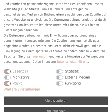
und verarbeiten personenbezogene Daten von Besucher:innen unserer
Impressum
Webseite (z.B. IP-Adresse), um z.B. Inhalte und Anzeigen zu
Barrierefreiheitserklärung
personalisieren, Medien von Drittanbietern einzubinden oder Zugriffe auf
unsere Website zu analysieren. Die Datenverarbeitung erfolgt erst durch
gesetzte Cookies. Wir teilen diese Daten mit Dritten, die wir in den
Einstellungen benennen.
Die Datenverarbeitung kann mit Einwilligung oder aufgrund eines
berechtigten Interesses erfolgen. Die Zustimmung kann erteilt oder
Vertrag widerrufen
abgelehnt werden. Es besteht das Recht, nicht einzuwilligen und die
Einwilligung zu einem späteren Zeitpunkt zu ändern oder zu widerrufen.
Beachten Sie unser
Impressum
und weitere Hinweise zur Verwendung
personenbezogener Daten in unserer
Daten­schutz­erklärung
.
Essenziell
Statistik
Marketing
Externe Medien
PayPal
Funktional
Weitere Einstellungen
Alle akzeptieren
Alle ablehnen