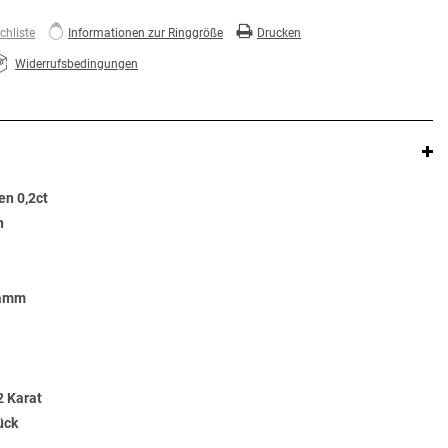
hliste
Informationen zur Ringgröße
Drucken
Widerrufsbedingungen
en 0,2ct
n
ramm
2 Karat
ück