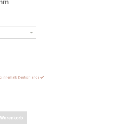
8mm
ng innerhalb Deutschlands
 Warenkorb