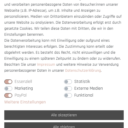
und verarbeiten personenbezogene Daten von Besucher:innen unserer
Impressum
Webseite (z.B. IP-Adresse), um z.B. Inhalte und Anzeigen zu
Barrierefreiheitserklärung
personalisieren, Medien von Drittanbietern einzubinden oder Zugriffe auf
unsere Website zu analysieren. Die Datenverarbeitung erfolgt erst durch
gesetzte Cookies. Wir teilen diese Daten mit Dritten, die wir in den
Einstellungen benennen.
Die Datenverarbeitung kann mit Einwilligung oder aufgrund eines
berechtigten Interesses erfolgen. Die Zustimmung kann erteilt oder
Vertrag widerrufen
abgelehnt werden. Es besteht das Recht, nicht einzuwilligen und die
Einwilligung zu einem späteren Zeitpunkt zu ändern oder zu widerrufen.
Beachten Sie unser
Impressum
und weitere Hinweise zur Verwendung
personenbezogener Daten in unserer
Daten­schutz­erklärung
.
Essenziell
Statistik
Marketing
Externe Medien
PayPal
Funktional
Weitere Einstellungen
Alle akzeptieren
Alle ablehnen