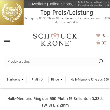
DtGV | Deutsche Gesellschaft
Juweliere (Online-Shops)
für Verbraucherstudien mbH
Top Preis/Leistung
Befragung 05/2026 zu 18 Herstellermarken Auszeichnung: TOP
4, dtgv.de/13402
(0)
(
0
)
Startseite
Platin
Ringe
Halb-Memoire Ring aus 950 P
Halb-Memoire Ring aus 950 Platin 19 Brillanten 0,33ct
TW-SI B:2,2mm