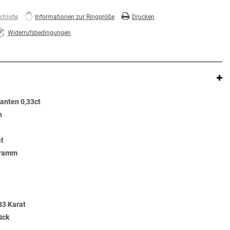
hliste
Informationen zur Ringgröße
Drucken
Widerrufsbedingungen
lanten 0,33ct
n
at
Gramm
33 Karat
ück