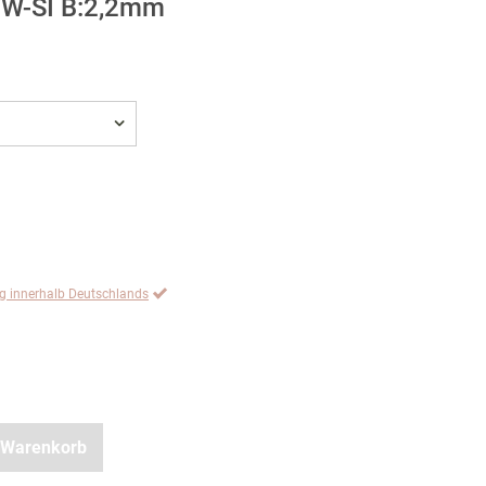
 TW-SI B:2,2mm
ng innerhalb Deutschlands
 Warenkorb