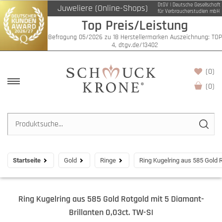
DtGV | Deutsche Gesellschaft
Juweliere (Online-Shops)
für Verbraucherstudien mbH
Top Preis/Leistung
Befragung 05/2026 zu 18 Herstellermarken Auszeichnung: TOP
4, dtgv.de/13402
(0)
(
0
)
Startseite
Gold
Ringe
Ring Kugelring aus 585 Gold R
Ring Kugelring aus 585 Gold Rotgold mit 5 Diamant-
Brillanten 0,03ct. TW-SI