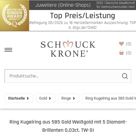
DtGV | Deutsche Gesellschaft
Juweliere (Online-Shops)
für Verbraucherstudien mbH
Top Preis/Leistung
Befragung 05/2026 zu 18 Herstellermarken Auszeichnung: TOP
4, dtgv.de/13402
(0)
(
0
)
Startseite
Gold
Ringe
Ring Kugelring aus 585 Gold 
Ring Kugelring aus 585 Gold Weißgold mit 5 Diamant-
Brillanten 0,03ct. TW-SI