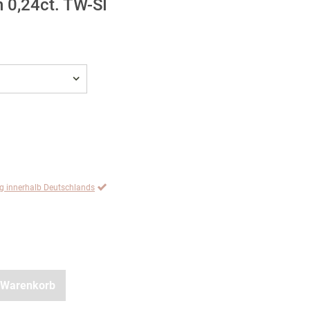
n 0,24ct. TW-SI
ng innerhalb Deutschlands
 Warenkorb