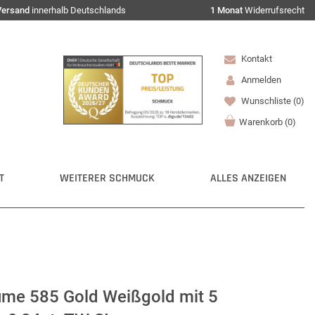
Versand
innerhalb Deutschlands
1 Monat
Widerrufsrecht
Kontakt
Anmelden
Wunschliste
(0)
Warenkorb
(
0
)
T
WEITERER SCHMUCK
ALLES ANZEIGEN
lume 585 Gold Weißgold mit 5