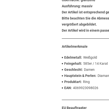
Oberfläche: glänzend
Ausführung: massiv
Der Artikel ist entsprechend g
Bitte beachten Sie die Abmess
vergrößert abgebildet.
Der Artikel wird in einem pas
Artikelmerkmale
Edelmetall
Weißgold
Feingehalt
585er / 14 Karat
Geschlecht
Damen
Hauptstein & Perlen
Diaman
Produktart
Ring
EAN
4069923098026
EU Beauftragter