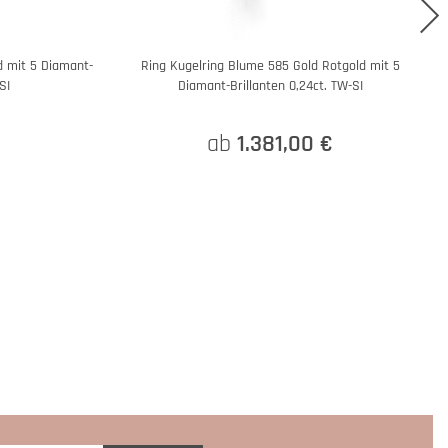
d mit 5 Diamant-
Ring Kugelring Blume 585 Gold Rotgold mit 5
SI
Diamant-Brillanten 0,24ct. TW-SI
€
ab
1.381,00 €