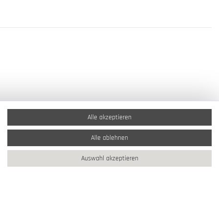
Alle akzeptieren
Alle ablehnen
Auswahl akzeptieren
2026 Schmuck Krone / Alle Rechte vorbehalten / powered by
createyourtemplate