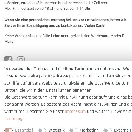
möchten, erreichen Sie unseren Kundenservice in der Zeit von
Mo.- Fr. in der Zeit von 9-18 Uhr und Sa. von 9-14 Uhr
Wenn Sie eine persönliche Beratung bei uns vor Ort wünschen, bitten wir
Sie vor Ihrer Besichtigung uns zu kontaktieren. Vielen Dank!
Keine Werbeanfragen: Bitte keine unaufgeforderten Werbeanrufe oder E-
Mails.
Wir verwenden Cookies und ähnliche Technologien auf unserer Web
unserer Webseite (z.B. IP-Adresse), um z.B. Inhalte und Anzeigen zu
Zugriffe auf unsere Website zu analysieren. Die Datenverarbeitung e
Dritten, die wir in den Einstellungen benennen.
Die Datenverarbeitung kann mit Einwilligung oder aufgrund eines b
abgelehnt werden. Es besteht das Recht, nicht einzuwilligen und di
widerrufen. Beachten Sie unser
Impressum
und weitere Hinweise z
erklärung
.
* Alle Preise verstehen sich inkl. gesetzl. MwSt. und
zzgl. Versandkosten
** Nur i
Essenziell
Statistik
Marketing
Externe 