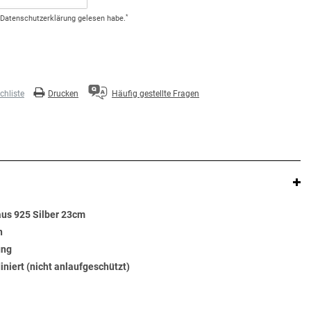
*
Daten­schutz­erklärung
gelesen habe.
hliste
Drucken
Häufig gestellte Fragen
us 925 Silber 23cm
n
ung
diniert (nicht anlaufgeschützt)