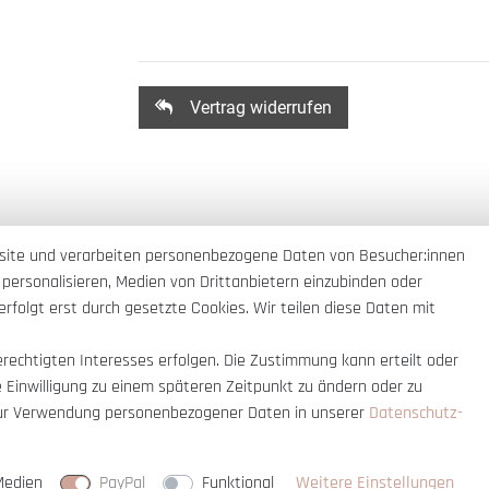
Vertrag widerrufen
site und verarbeiten personenbezogene Daten von Besucher:innen
 personalisieren, Medien von Drittanbietern einzubinden oder
rfolgt erst durch gesetzte Cookies. Wir teilen diese Daten mit
erechtigten Interesses erfolgen. Die Zustimmung kann erteilt oder
e Einwilligung zu einem späteren Zeitpunkt zu ändern oder zu
ur Verwendung personenbezogener Daten in unserer
Daten­schutz­
nnerhalb Deutschlands
© copyright 2007-
Medien
PayPal
Funktional
Weitere Einstellungen