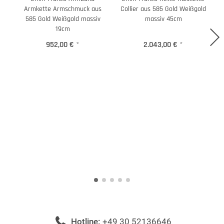
Armkette Armschmuck aus
Collier aus 585 Gold Weißgold
C
585 Gold Weißgold massiv
massiv 45cm
19cm
952,00 €
*
2.043,00 €
*
Hotline:
+49 30 52136646