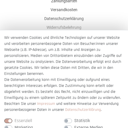
Zahlungsarten
Versandkosten
Datenschutzerklärung
Widerrufsbelehrung
AGB
Wir verwenden Cookies und ähnliche Technologien auf unserer Website
und verarbeiten personenbezogene Daten von Besucher:innen unserer
Impressum
Webseite (z.B. IP-Adresse), um z.B. Inhalte und Anzeigen zu
Barrierefreiheitserklärung
personalisieren, Medien von Drittanbietern einzubinden oder Zugriffe auf
unsere Website zu analysieren. Die Datenverarbeitung erfolgt erst durch
gesetzte Cookies. Wir teilen diese Daten mit Dritten, die wir in den
Einstellungen benennen.
Die Datenverarbeitung kann mit Einwilligung oder aufgrund eines
berechtigten Interesses erfolgen. Die Zustimmung kann erteilt oder
Vertrag widerrufen
abgelehnt werden. Es besteht das Recht, nicht einzuwilligen und die
Einwilligung zu einem späteren Zeitpunkt zu ändern oder zu widerrufen.
Beachten Sie unser
Impressum
und weitere Hinweise zur Verwendung
personenbezogener Daten in unserer
Daten­schutz­erklärung
.
Essenziell
Statistik
Marketing
Externe Medien