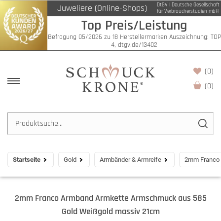
DtGV | Deutsche Gesellschaft
Juweliere (Online-Shops)
für Verbraucherstudien mbH
Top Preis/Leistung
Befragung 05/2026 zu 18 Herstellermarken Auszeichnung: TOP
4, dtgv.de/13402
(0)
(
0
)
Startseite
Gold
Armbänder & Armreife
2mm Franco 
2mm Franco Armband Armkette Armschmuck aus 585
Gold Weißgold massiv 21cm