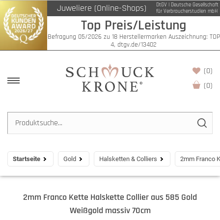
DtGV | Deutsche Gesellschaft
Juweliere (Online-Shops)
für Verbraucherstudien mbH
Top Preis/Leistung
Befragung 05/2026 zu 18 Herstellermarken Auszeichnung: TOP
4, dtgv.de/13402
(0)
(
0
)
Startseite
Gold
Halsketten & Colliers
2mm Franco Ke
2mm Franco Kette Halskette Collier aus 585 Gold
Weißgold massiv 70cm