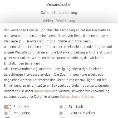
Versandkosten
Datenschutzerklärung
Widerrufsbelehrung
AGB
Wir verwenden Cookies und ähnliche Technologien auf unserer Website
und verarbeiten personenbezogene Daten von Besucher:innen unserer
Impressum
Webseite (z.B. IP-Adresse), um z.B. Inhalte und Anzeigen zu
Barrierefreiheitserklärung
personalisieren, Medien von Drittanbietern einzubinden oder Zugriffe auf
unsere Website zu analysieren. Die Datenverarbeitung erfolgt erst durch
gesetzte Cookies. Wir teilen diese Daten mit Dritten, die wir in den
Einstellungen benennen.
Die Datenverarbeitung kann mit Einwilligung oder aufgrund eines
berechtigten Interesses erfolgen. Die Zustimmung kann erteilt oder
Vertrag widerrufen
abgelehnt werden. Es besteht das Recht, nicht einzuwilligen und die
Einwilligung zu einem späteren Zeitpunkt zu ändern oder zu widerrufen.
Beachten Sie unser
Impressum
und weitere Hinweise zur Verwendung
personenbezogener Daten in unserer
Daten­schutz­erklärung
.
Essenziell
Statistik
Marketing
Externe Medien