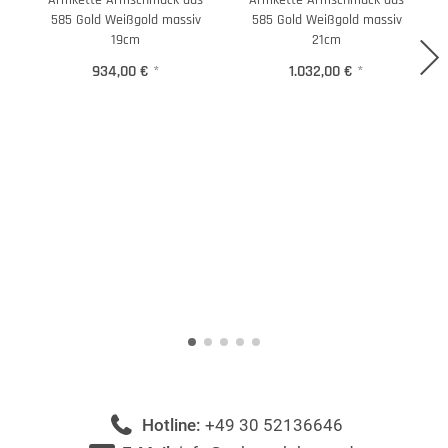
Armkette Armschmuck aus
Armkette Armschmuck aus
C
585 Gold Weißgold massiv
585 Gold Weißgold massiv
19cm
21cm
934,00 €
*
1.032,00 €
*
Hotline:
+49 30 52136646