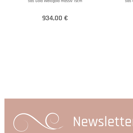
585 Gold Weißgold massiv 19cm
585 
934,00 €
Newslette