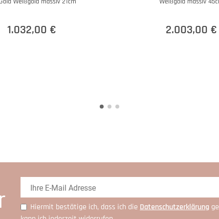
Gold Weißgold massiv 21cm
Weißgold massiv 45
1.032,00 €
2.003,00 €
r
Hiermit bestätige ich, dass ich die
Daten­schutz­erklärung
ge
kann ich jederzeit widerrufen.