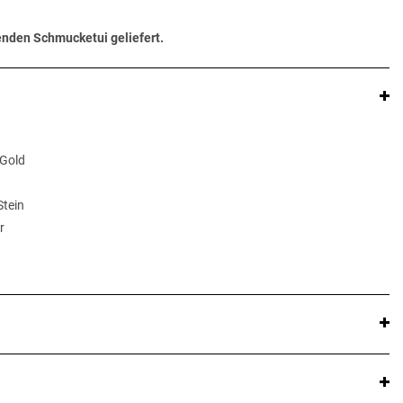
senden Schmucketui geliefert.
 Gold
Stein
r