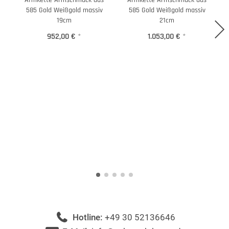
Armkette Armschmuck aus
Armkette Armschmuck aus
C
585 Gold Weißgold massiv
585 Gold Weißgold massiv
19cm
21cm
952,00 €
*
1.053,00 €
*
Hotline:
+49 30 52136646