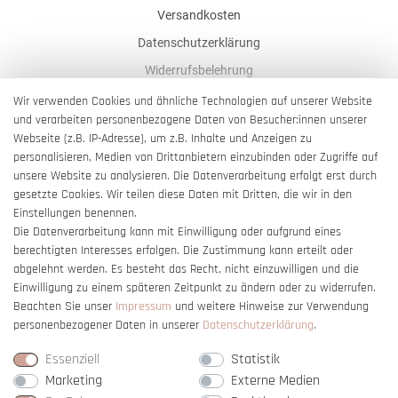
Versandkosten
Datenschutzerklärung
Widerrufsbelehrung
AGB
Wir verwenden Cookies und ähnliche Technologien auf unserer Website
und verarbeiten personenbezogene Daten von Besucher:innen unserer
Impressum
Webseite (z.B. IP-Adresse), um z.B. Inhalte und Anzeigen zu
Barrierefreiheitserklärung
personalisieren, Medien von Drittanbietern einzubinden oder Zugriffe auf
unsere Website zu analysieren. Die Datenverarbeitung erfolgt erst durch
gesetzte Cookies. Wir teilen diese Daten mit Dritten, die wir in den
Einstellungen benennen.
Die Datenverarbeitung kann mit Einwilligung oder aufgrund eines
berechtigten Interesses erfolgen. Die Zustimmung kann erteilt oder
Vertrag widerrufen
abgelehnt werden. Es besteht das Recht, nicht einzuwilligen und die
Einwilligung zu einem späteren Zeitpunkt zu ändern oder zu widerrufen.
Beachten Sie unser
Impressum
und weitere Hinweise zur Verwendung
personenbezogener Daten in unserer
Daten­schutz­erklärung
.
Essenziell
Statistik
Marketing
Externe Medien