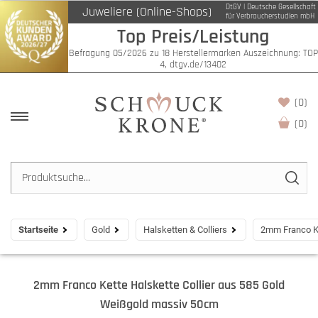
DtGV | Deutsche Gesellschaft
Juweliere (Online-Shops)
für Verbraucherstudien mbH
Top Preis/Leistung
Befragung 05/2026 zu 18 Herstellermarken Auszeichnung: TOP
4, dtgv.de/13402
(0)
(
0
)
Startseite
Gold
Halsketten & Colliers
2mm Franco Ke
2mm Franco Kette Halskette Collier aus 585 Gold
Weißgold massiv 50cm