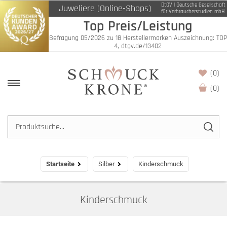
DtGV | Deutsche Gesellschaft
Juweliere (Online-Shops)
Filter
für Verbraucherstudien mbH
Top Preis/Leistung
Befragung 05/2026 zu 18 Herstellermarken Auszeichnung: TOP
4, dtgv.de/13402
(0)
(
0
)
Startseite
Silber
Kinderschmuck
Kinderschmuck